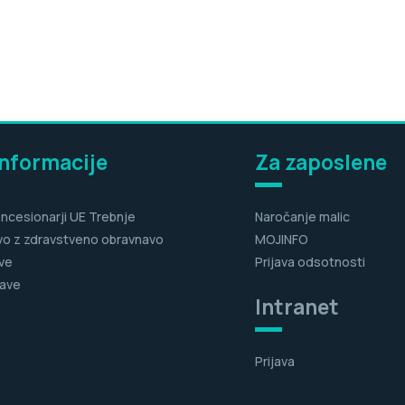
informacije
Za zaposlene
ncesionarji UE Trebnje
Naročanje malic
vo z zdravstveno obravnavo
MOJINFO
ve
Prijava odsotnosti
ave
Intranet
Prijava