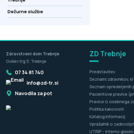
Dežurne službe
ZD Trebnje
Zdravstveni dom Trebnje
Goliev trg 3, Trebnje
07 34 81 740
Predstavitev
Seznami zdravnikov, ki
info@zd-tr.si
Seznam opredeljenih 
Navodila za pot
Pacientove pravice (pr
Pravice iz osebnega z
Politika kakovosti
Katalog informacij
Vprašalnik o zadovoljs
UTRIP - interno glasilo