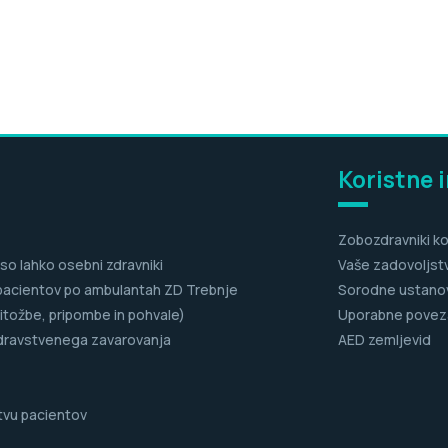
Koristne 
Zobozdravniki ko
 so lahko osebni zdravniki
Vaše zadovoljst
pacientov po ambulantah ZD Trebnje
Sorodne ustano
itožbe, pripombe in pohvale)
Uporabne povez
dravstvenega zavarovanja
AED zemljevid
tvu pacientov