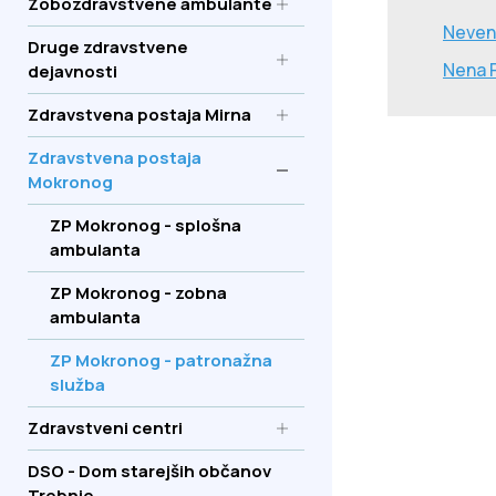
Zobozdravstvene ambulante
Tinka Golo
Maša Vovk, dr. med., spec. druž. med.
Neven
Polonca Ž
Druge zdravstvene
Špela Jenkole, dr. med., spec. druž. med.
Barbara S
Nena 
dejavnosti
Elizabeta Žlajpah, dr. med., spec. spl. med.
Janez God
Jelena Mitić Džunić, dr. med., spec. druž.
Dežurst
Zdravstvena postaja Mirna
med.
Marijana Šekli Grozina, dr. med., spec. druž.
Dispanze
Zdravstvena postaja
med.
Mokronog
Zdenko Šalda, dr. med., spec. mdpš.
Anita Franko 
porod.
Dežurstva
ZP Mokronog - splošna
Jana Zajc, dr
ambulanta
ZP Mokronog - zobna
ambulanta
ZP Mokronog - patronažna
služba
Zdravstveni centri
DSO - Dom starejših občanov
Trebnje