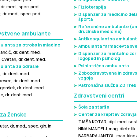
 dr. med., spec. ped.
Fizioterapija
 dr. med., spec. ped.
Dispanzer za medicino dela
športa
Referenčne ambulante (a
družinske medicine)
stvene ambulante
Antikoagulantna ambulan
lanta za otroke in mladino
Ambulanta farmacevta sv
ančič, dr. dent. med.
Dispanzer za mentalno zdr
logoped in psiholog
 Cvetan, dr. dent. med.
Psihiatrična ambulanta
ulanta za odrasle
Zobozdravstvena in zdrav
 dr. dent. med.
vzgoja
evec, dr. dent. med.
Patronažna služba ZD Treb
genšek, dr. dent. med.
, dr. dent. med.
Zdravstveni centri
Šola za starše
 za ženske
Center za krepitev zdravja
TJAŠA KOTAR, dipl. med. ses
tar, dr. med., spec. gin. in
NINA MANDELJ, mag. dietetik
BARBARA JANTOL, mag. kinez