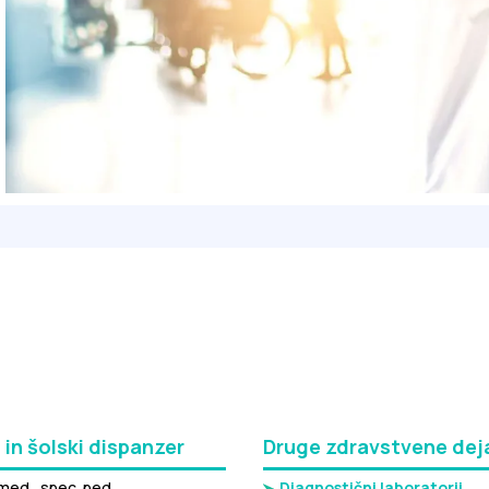
 in šolski dispanzer
Druge zdravstvene dej
 med., spec. ped.
Diagnostični laboratorij