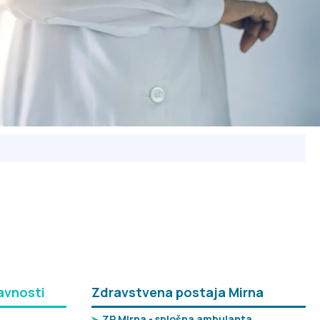
avnosti
Zdravstvena postaja Mirna
ZP Mirna - splošna ambulanta