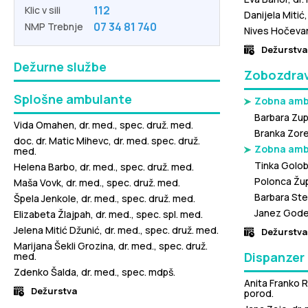
112
Klic v sili
Danijela Mitić,
07 34 81 740
NMP Trebnje
Nives Hočevar,
Dežurstva
Dežurne službe
Zobozdrav
Splošne ambulante
Zobna ambu
Barbara Zup
Vida Omahen, dr. med., spec. druž. med.
Branka Zore
doc. dr. Matic Mihevc, dr. med. spec. druž.
Zobna amb
med.
Tinka Golob,
Helena Barbo, dr. med., spec. druž. med.
Polonca Žup
Maša Vovk, dr. med., spec. druž. med.
Barbara Ste
Špela Jenkole, dr. med., spec. druž. med.
Janez Godec
Elizabeta Žlajpah, dr. med., spec. spl. med.
Jelena Mitić Džunić, dr. med., spec. druž. med.
Dežurstva
Marijana Šekli Grozina, dr. med., spec. druž.
Dispanzer
med.
Zdenko Šalda, dr. med., spec. mdpš.
Anita Franko Ru
Dežurstva
porod.