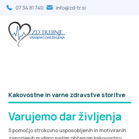
Osrednja vsebina
07 34 81 740
info@zd-tr.si
Kakovostne in varne zdravstve storitve
Varujemo dar življenja
S pomočjo strokovno usposobljenih in motiviranih
zaposlenih nudimo našim občanom kakovostno,