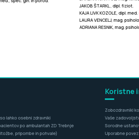
med., spec. gin. in porod.
JAKOB ŠTARKL , dipl. fiziot.
KAJA LIVK KOZOLE, dipl. med.
LAURA VENCELJ, mag. psiholo
ADRIANA RESNIK, mag. psihol
Koristne 
Zobozdravniki ko
 so lahko osebni zdravniki
Vaše zadovoljst
pacientov po ambulantah ZD Trebnje
Sorodne ustano
itožbe, pripombe in pohvale)
Uporabne povez