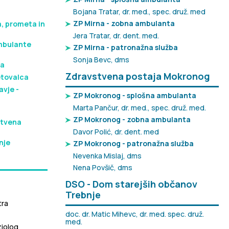
Bojana Tratar, dr. med., spec. druž. med
ZP Mirna - zobna ambulanta
, prometa in
Jera Tratar, dr. dent. med.
mbulante
ZP Mirna - patronažna služba
Sonja Bevc, dms
ta
Zdravstvena postaja Mokronog
etovalca
avje -
ZP Mokronog - splošna ambulanta
Marta Pančur, dr. med., spec. druž. med.
ZP Mokronog - zobna ambulanta
stvena
Davor Polić, dr. dent. med
nje
ZP Mokronog - patronažna služba
Nevenka Mislaj, dms
Nena Povšič, dms
DSO - Dom starejših občanov
Trebnje
tra
doc. dr. Matic Mihevc, dr. med. spec. druž.
med.
iolog