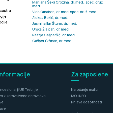
Marijana Šekli Grozina, dr. med., spec. druž.
med.
 sestra
Vida Omahen, dr. med. spec. druž. med.
gije
Aleksa Bekić, dr. med.
ogije
Jasmina Ilar Šturm, dr. med.
Urška Žlajpah, dr. med.
Nastja Gašperšič, dr. med.
Gašper Čižman, dr. med.
informacije
Za zaposlene
ncesionarji UE Trebnje
Naročanje malic
vo z zdravstveno obravnavo
MOJINFO
ve
Prijava odsotnosti
ave