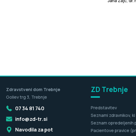
Jana Zajc, dr. 
ZD Trebnje
Zdravstveni dom Trebnje
Goliev trg 3, Trebnje
07 34 81 740
Predstavitev
Seznami zdravnikov, ki
info@zd-tr.si
Seznam opredeljenih 
Navodila za pot
Pacientove pravice (pr