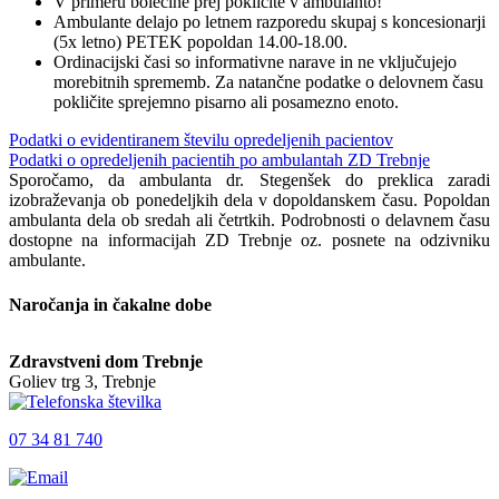
V primeru bolečine prej pokličite v ambulanto!
Ambulante delajo po letnem razporedu skupaj s koncesionarji
(5x letno) PETEK popoldan 14.00-18.00.
Ordinacijski časi so informativne narave in ne vključujejo
morebitnih sprememb. Za natančne podatke o delovnem času
pokličite sprejemno pisarno ali posamezno enoto.
Podatki o evidentiranem številu opredeljenih pacientov
Podatki o opredeljenih pacientih po ambulantah ZD Trebnje
Sporočamo, da ambulanta dr. Stegenšek do preklica zaradi
izobraževanja ob ponedeljkih dela v dopoldanskem času. Popoldan
ambulanta dela ob sredah ali četrtkih. Podrobnosti o delavnem času
dostopne na informacijah ZD Trebnje oz. posnete na odzivniku
ambulante.
Naročanja in čakalne dobe
Zdravstveni dom Trebnje
Goliev trg 3, Trebnje
07 34 81 740