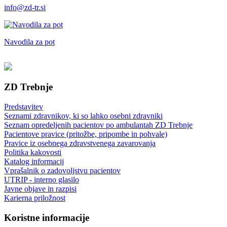
info@zd-tr.si
Navodila za pot
ZD Trebnje
Predstavitev
Seznami zdravnikov, ki so lahko osebni zdravniki
Seznam opredeljenih pacientov po ambulantah ZD Trebnje
Pacientove pravice (pritožbe, pripombe in pohvale)
Pravice iz osebnega zdravstvenega zavarovanja
Politika kakovosti
Katalog informacij
Vprašalnik o zadovoljstvu pacientov
UTRIP - interno glasilo
Javne objave in razpisi
Karierna priložnost
Koristne informacije