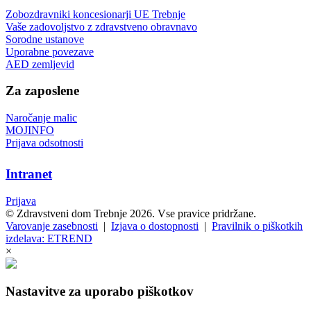
Zobozdravniki koncesionarji UE Trebnje
Vaše zadovoljstvo z zdravstveno obravnavo
Sorodne ustanove
Uporabne povezave
AED zemljevid
Za zaposlene
Naročanje malic
MOJINFO
Prijava odsotnosti
Intranet
Prijava
© Zdravstveni dom Trebnje 2026. Vse pravice pridržane.
Varovanje zasebnosti
|
Izjava o dostopnosti
|
Pravilnik o piškotkih
izdelava: ETREND
×
Nastavitve za uporabo piškotkov