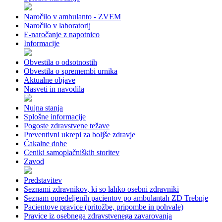
Naročilo v ambulanto - ZVEM
Naročilo v laboratorij
E-naročanje z napotnico
Informacije
Obvestila o odsotnostih
Obvestila o spremembi urnika
Aktualne objave
Nasveti in navodila
Nujna stanja
Splošne informacije
Pogoste zdravstvene težave
Preventivni ukrepi za boljše zdravje
Čakalne dobe
Ceniki samoplačniških storitev
Zavod
Predstavitev
Seznami zdravnikov, ki so lahko osebni zdravniki
Seznam opredeljenih pacientov po ambulantah ZD Trebnje
Pacientove pravice (pritožbe, pripombe in pohvale)
Pravice iz osebnega zdravstvenega zavarovanja