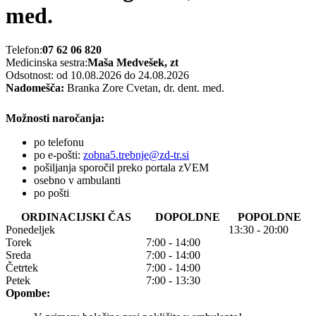
med.
Telefon:
07 62 06 820
Medicinska sestra:
Maša Medvešek, zt
Odsotnost: od 10.08.2026 do 24.08.2026
Nadomešča:
Branka Zore Cvetan, dr. dent. med.
Možnosti naročanja:
po telefonu
po e-pošti:
zobna5.trebnje@zd-tr.si
pošiljanja sporočil preko portala zVEM
osebno v ambulanti
po pošti
ORDINACIJSKI ČAS
DOPOLDNE
POPOLDNE
Ponedeljek
13:30 - 20:00
Torek
7:00 - 14:00
Sreda
7:00 - 14:00
Četrtek
7:00 - 14:00
Petek
7:00 - 13:30
Opombe: