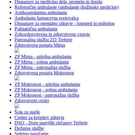
Dispanzer za medicino dela, prometa in športa
Referenčne ambulante (ambulante družinske medicine)
Antikoagulantna ambulanta
Ambulanta farmacevta svetovalca
Dispanzer za mentalno zdravje - logoped in psiholog
Psihiatrična ambulanta
Zobozdravstvena in zdravstvena vzgoja
Patronažna služba ZD Trebnje
Zdravstvena postaja Mirna
ZP Mirna - splošna ambulanta
ZP Mirna - zobna ambulanta
ZP Mirna - patronažna služba
Zdravstvena postaja Mokronog
ZP Mokronog - splošna ambulanta
ZP Mokronog - zobna ambulanta
ZP Mokronog - patronažna služba
Zdravstveni centri
Šola za starše
Center za krepitev zdravja
DSO - Dom starejših občanov Trebnje
Dežurne službe
Spletno naročanje