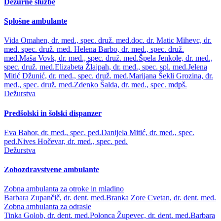
Dežurne službe
Splošne ambulante
Vida Omahen, dr. med., spec. druž. med.
doc. dr. Matic Mihevc, dr.
med. spec. druž. med.
Helena Barbo, dr. med., spec. druž.
med.
Maša Vovk, dr. med., spec. druž. med.
Špela Jenkole, dr. med.,
spec. druž. med.
Elizabeta Žlajpah, dr. med., spec. spl. med.
Jelena
Mitić Džunić, dr. med., spec. druž. med.
Marijana Šekli Grozina, dr.
med., spec. druž. med.
Zdenko Šalda, dr. med., spec. mdpš.
Dežurstva
Predšolski in šolski dispanzer
Eva Bahor, dr. med., spec. ped.
Danijela Mitić, dr. med., spec.
ped.
Nives Hočevar, dr. med., spec. ped.
Dežurstva
Zobozdravstvene ambulante
Zobna ambulanta za otroke in mladino
Barbara Zupančič, dr. dent. med.
Branka Zore Cvetan, dr. dent. med.
Zobna ambulanta za odrasle
Tinka Golob, dr. dent. med.
Polonca Župevec, dr. dent. med.
Barbara