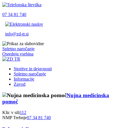
07 34 81 740
info@zd-tr.si
Spletno naročanje
Osrednja vsebina
Storitve in dejavnosti
Spletno naročanje
Informacije
Zavod
Nujna medicinska
pomoč
Klic v sili
112
NMP Trebnje
07 34 81 740