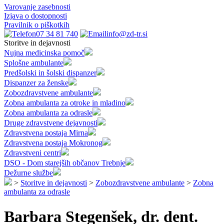
Varovanje zasebnosti
Izjava o dostopnosti
Pravilnik o piškotkih
07 34 81 740
info@zd-tr.si
Storitve in dejavnosti
Nujna medicinska pomoč
Splošne ambulante
Predšolski in šolski dispanzer
Dispanzer za ženske
Zobozdravstvene ambulante
Zobna ambulanta za otroke in mladino
Zobna ambulanta za odrasle
Druge zdravstvene dejavnosti
Zdravstvena postaja Mirna
Zdravstvena postaja Mokronog
Zdravstveni centri
DSO - Dom starejših občanov Trebnje
Dežurne službe
>
Storitve in dejavnosti
>
Zobozdravstvene ambulante
>
Zobna
ambulanta za odrasle
Barbara Stegenšek, dr. dent.