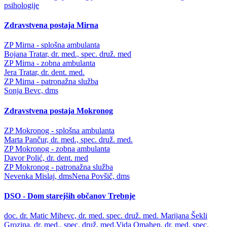
psihologije
Zdravstvena postaja Mirna
ZP Mirna - splošna ambulanta
Bojana Tratar, dr. med., spec. druž. med
ZP Mirna - zobna ambulanta
Jera Tratar, dr. dent. med.
ZP Mirna - patronažna služba
Sonja Bevc, dms
Zdravstvena postaja Mokronog
ZP Mokronog - splošna ambulanta
Marta Pančur, dr. med., spec. druž. med.
ZP Mokronog - zobna ambulanta
Davor Polić, dr. dent. med
ZP Mokronog - patronažna služba
Nevenka Mislaj, dms
Nena Povšič, dms
DSO - Dom starejših občanov Trebnje
doc. dr. Matic Mihevc, dr. med. spec. druž. med.
Marijana Šekli
Grozina, dr. med., spec. druž. med.
Vida Omahen, dr. med. spec.