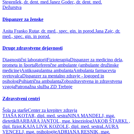
Stegenšek, dr. dent. med.
Janez Godec, dr. dent. med.
Dežurstva
Dispanzer za ženske
Anita Franko Rutar, dr. med., spec. gin. in porod.
Jana Zajc, dr.
med., spec. gin. in porod.
Druge zdravstvene dejavnosti
Diagnostični laboratorij
Fizioterapija
Dispanzer za medicino dela,
prometa in športa
Referenčne ambulante (ambulante družinske
medicine)
Antikoagulantna ambulanta
Ambulanta farmacevta
svetovalca
Dispanzer za mentalno zdravje - logoped in
psiholog
Psihiatrična ambulanta
Zobozdravstvena in zdravstvena
vzgoja
Patronažna služba ZD Trebnje
Zdravstveni centri
Šola za starše
Center za krepitev zdravja
TJAŠA KOTAR, dipl. med. sestra
NINA MANDELJ, mag.
dietetik
BARBARA JANTOL, mag. kineziolog
JAKOB ŠTARKL ,
dipl. fiziot.
KAJA LIVK KOZOLE, dipl. med. sestra
LAURA
VENCELJ, mag. psihologije
ADRIANA RESNIK, mag.