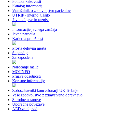
Politika kakovosti
Katalog informacij
Vprašalnik o zadovoljstvu pacientov
UTRIP - interno glasilo
Javne objave in razpisi
Informacije javnega značaja
Javna naročila
Karierna priložnost
Prosta delovna mesta
Štipendije
Za zaposlene
Naročanje malic
MOJINFO
Prijava odsotnosti
Koristne informacije
Zobozdravniki koncesionarji UE Trebnje
Vaše zadovoljstvo z zdravstveno obravnavo
Sorodne ustanove
Uporabne povezave
AED zemljevid