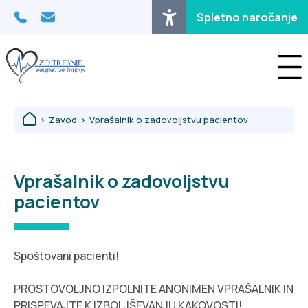
Osrednja vsebina
Spletno naročanje
>
Zavod
>
Vprašalnik o zadovoljstvu pacientov
Vprašalnik o zadovoljstvu
pacientov
Spoštovani pacienti!
PROSTOVOLJNO IZPOLNITE ANONIMEN VPRAŠALNIK IN
PRISPEVAJTE K IZBOLJŠEVANJU KAKOVOSTI!