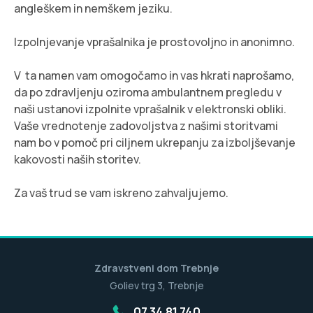
angleškem in nemškem jeziku.
Izpolnjevanje vprašalnika je prostovoljno in anonimno.
V ta namen vam omogočamo in vas hkrati naprošamo,
da po zdravljenju oziroma ambulantnem pregledu v
naši ustanovi izpolnite vprašalnik v elektronski obliki.
Vaše vrednotenje zadovoljstva z našimi storitvami
nam bo v pomoč pri ciljnem ukrepanju za izboljševanje
kakovosti naših storitev.
Za vaš trud se vam iskreno zahvaljujemo.
Zdravstveni dom Trebnje
Goliev trg 3, Trebnje
07 34 81 740