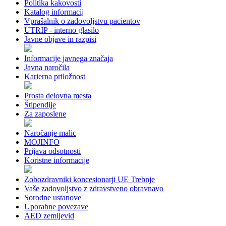
Politika kakovosti
Katalog informacij
Vprašalnik o zadovoljstvu pacientov
UTRIP - interno glasilo
Javne objave in razpisi
Informacije javnega značaja
Javna naročila
Karierna priložnost
Prosta delovna mesta
Štipendije
Za zaposlene
Naročanje malic
MOJINFO
Prijava odsotnosti
Koristne informacije
Zobozdravniki koncesionarji UE Trebnje
Vaše zadovoljstvo z zdravstveno obravnavo
Sorodne ustanove
Uporabne povezave
AED zemljevid