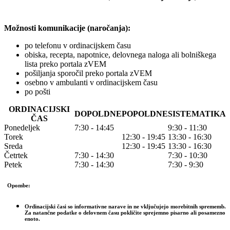
Možnosti komunikacije (naročanja):
po telefonu v ordinacijskem času
obiska, recepta, napotnice, delovnega naloga ali bolniškega
lista preko portala zVEM
pošiljanja sporočil preko portala zVEM
osebno v ambulanti v ordinacijskem času
po pošti
ORDINACIJSKI
DOPOLDNE
POPOLDNE
SISTEMATIKA
ČAS
Ponedeljek
7:30 - 14:45
9:30 - 11:30
Torek
12:30 - 19:45
13:30 - 16:30
Sreda
12:30 - 19:45
13:30 - 16:30
Četrtek
7:30 - 14:30
7:30 - 10:30
Petek
7:30 - 14:30
7:30 - 9:30
Opombe:
Ordinacijski časi so informativne narave in ne vključujejo morebitnih sprememb.
Za natančne podatke o delovnem času pokličite sprejemno pisarno ali posamezno
enoto.