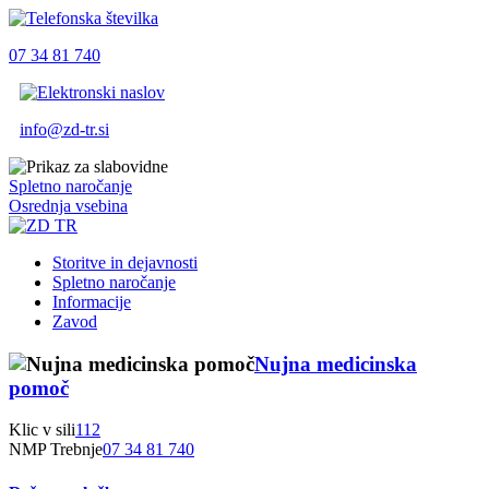
07 34 81 740
info@zd-tr.si
Spletno naročanje
Osrednja vsebina
Storitve in dejavnosti
Spletno naročanje
Informacije
Zavod
Nujna medicinska
pomoč
Klic v sili
112
NMP Trebnje
07 34 81 740