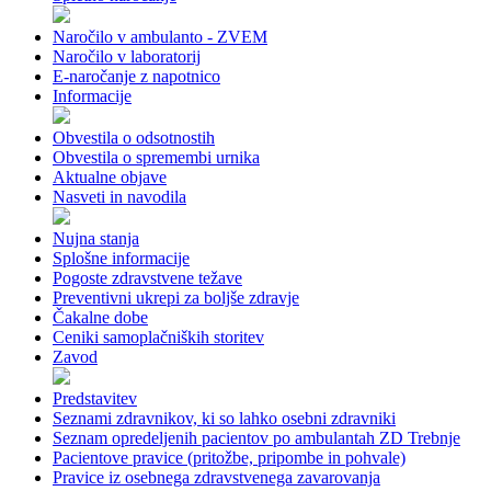
Naročilo v ambulanto - ZVEM
Naročilo v laboratorij
E-naročanje z napotnico
Informacije
Obvestila o odsotnostih
Obvestila o spremembi urnika
Aktualne objave
Nasveti in navodila
Nujna stanja
Splošne informacije
Pogoste zdravstvene težave
Preventivni ukrepi za boljše zdravje
Čakalne dobe
Ceniki samoplačniških storitev
Zavod
Predstavitev
Seznami zdravnikov, ki so lahko osebni zdravniki
Seznam opredeljenih pacientov po ambulantah ZD Trebnje
Pacientove pravice (pritožbe, pripombe in pohvale)
Pravice iz osebnega zdravstvenega zavarovanja