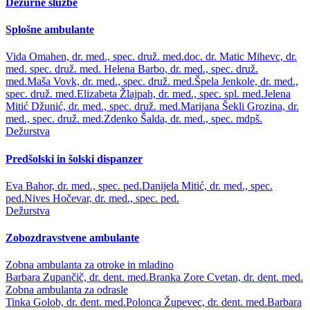
Dežurne službe
Splošne ambulante
Vida Omahen, dr. med., spec. druž. med.
doc. dr. Matic Mihevc, dr.
med. spec. druž. med.
Helena Barbo, dr. med., spec. druž.
med.
Maša Vovk, dr. med., spec. druž. med.
Špela Jenkole, dr. med.,
spec. druž. med.
Elizabeta Žlajpah, dr. med., spec. spl. med.
Jelena
Mitić Džunić, dr. med., spec. druž. med.
Marijana Šekli Grozina, dr.
med., spec. druž. med.
Zdenko Šalda, dr. med., spec. mdpš.
Dežurstva
Predšolski in šolski dispanzer
Eva Bahor, dr. med., spec. ped.
Danijela Mitić, dr. med., spec.
ped.
Nives Hočevar, dr. med., spec. ped.
Dežurstva
Zobozdravstvene ambulante
Zobna ambulanta za otroke in mladino
Barbara Zupančič, dr. dent. med.
Branka Zore Cvetan, dr. dent. med.
Zobna ambulanta za odrasle
Tinka Golob, dr. dent. med.
Polonca Župevec, dr. dent. med.
Barbara