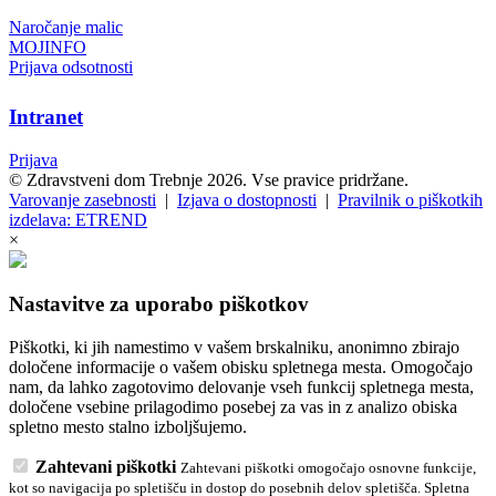
Naročanje malic
MOJINFO
Prijava odsotnosti
Intranet
Prijava
© Zdravstveni dom Trebnje 2026. Vse pravice pridržane.
Varovanje zasebnosti
|
Izjava o dostopnosti
|
Pravilnik o piškotkih
izdelava: ETREND
×
Nastavitve za uporabo piškotkov
Piškotki, ki jih namestimo v vašem brskalniku, anonimno zbirajo
določene informacije o vašem obisku spletnega mesta. Omogočajo
nam, da lahko zagotovimo delovanje vseh funkcij spletnega mesta,
določene vsebine prilagodimo posebej za vas in z analizo obiska
spletno mesto stalno izboljšujemo.
Zahtevani piškotki
Zahtevani piškotki omogočajo osnovne funkcije,
kot so navigacija po spletišču in dostop do posebnih delov spletišča. Spletna