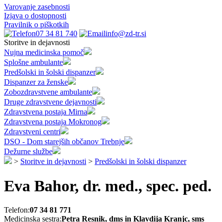
Varovanje zasebnosti
Izjava o dostopnosti
Pravilnik o piškotkih
07 34 81 740
info@zd-tr.si
Storitve in dejavnosti
Nujna medicinska pomoč
Splošne ambulante
Predšolski in šolski dispanzer
Dispanzer za ženske
Zobozdravstvene ambulante
Druge zdravstvene dejavnosti
Zdravstvena postaja Mirna
Zdravstvena postaja Mokronog
Zdravstveni centri
DSO - Dom starejših občanov Trebnje
Dežurne službe
>
Storitve in dejavnosti
>
Predšolski in šolski dispanzer
Eva Bahor, dr. med., spec. ped.
Telefon:
07 34 81 771
Medicinska sestra:
Petra Resnik, dms in Klavdija Kranjc, sms