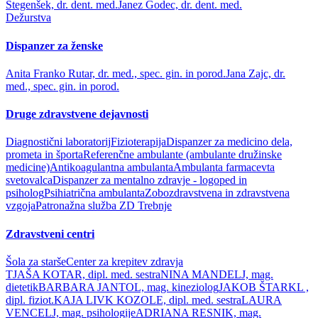
Stegenšek, dr. dent. med.
Janez Godec, dr. dent. med.
Dežurstva
Dispanzer za ženske
Anita Franko Rutar, dr. med., spec. gin. in porod.
Jana Zajc, dr.
med., spec. gin. in porod.
Druge zdravstvene dejavnosti
Diagnostični laboratorij
Fizioterapija
Dispanzer za medicino dela,
prometa in športa
Referenčne ambulante (ambulante družinske
medicine)
Antikoagulantna ambulanta
Ambulanta farmacevta
svetovalca
Dispanzer za mentalno zdravje - logoped in
psiholog
Psihiatrična ambulanta
Zobozdravstvena in zdravstvena
vzgoja
Patronažna služba ZD Trebnje
Zdravstveni centri
Šola za starše
Center za krepitev zdravja
TJAŠA KOTAR, dipl. med. sestra
NINA MANDELJ, mag.
dietetik
BARBARA JANTOL, mag. kineziolog
JAKOB ŠTARKL ,
dipl. fiziot.
KAJA LIVK KOZOLE, dipl. med. sestra
LAURA
VENCELJ, mag. psihologije
ADRIANA RESNIK, mag.