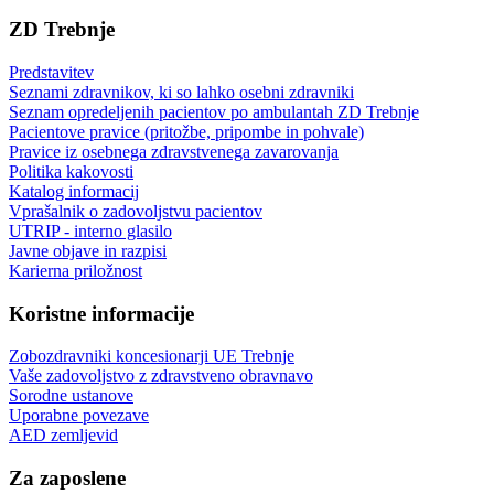
ZD Trebnje
Predstavitev
Seznami zdravnikov, ki so lahko osebni zdravniki
Seznam opredeljenih pacientov po ambulantah ZD Trebnje
Pacientove pravice (pritožbe, pripombe in pohvale)
Pravice iz osebnega zdravstvenega zavarovanja
Politika kakovosti
Katalog informacij
Vprašalnik o zadovoljstvu pacientov
UTRIP - interno glasilo
Javne objave in razpisi
Karierna priložnost
Koristne informacije
Zobozdravniki koncesionarji UE Trebnje
Vaše zadovoljstvo z zdravstveno obravnavo
Sorodne ustanove
Uporabne povezave
AED zemljevid
Za zaposlene