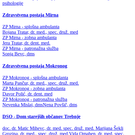
psihologije
Zdravstvena postaja Mirna
ZP Mirna - splošna ambulanta
Bojana Tratar, dr. med., spec. druž. med
ZP Mirna - zobna ambulanta
Jera Tratar, dr. dent. med.
ZP Mirna - patronažna služba
Sonja Bevc, dms
Zdravstvena postaja Mokronog
ZP Mokronog - splošna ambulanta
Marta Pančur, dr. med., spec. druž. med.
ZP Mokronog - zobna ambulanta
Davor Polić, dr. dent. med
ZP Mokronog - patronažna služba
Nevenka Mislaj, dms
Nena Povšič, dms
DSO - Dom starejših občanov Trebnje
doc. dr. Matic Mihevc, dr. med. spec. druž. med.
Marijana Šekli
Grozina, dr. med., spec. druž. med.
Vida Omahen, dr. med. spec.