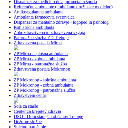
Dispanzer za medicino dela, prometa in športa
Referenčne ambulante (ambulante družinske medicine)
Antikoagulantna ambulanta
Ambulanta farmacevta svetovalca
Dispanzer za mentalno zdravje - logoped in psiholog
Psihiatrična ambulanta
Zobozdravstvena in zdravstvena vzgoja
Patronažna služba ZD Trebnje
Zdravstvena postaja Mirna
ZP Mirna - splošna ambulanta
ZP Mirna - zobna ambulanta
ZP Mirna - patronažna služba
Zdravstvena postaja Mokronog
ZP Mokronog - splošna ambulanta
ZP Mokronog - zobna ambulanta
ZP Mokronog - patronažna služba
Zdravstveni centri
Šola za starše
Center za krepitev zdravja
DSO - Dom starejših občanov Trebnje
Dežurne službe
Spletno naročanje