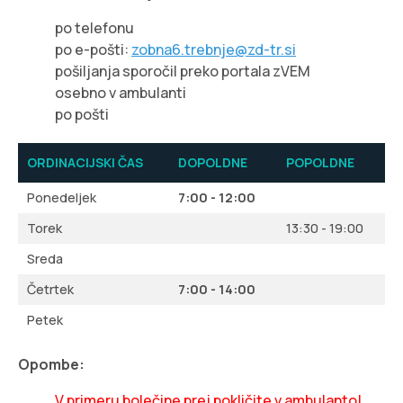
po telefonu
po e-pošti:
zobna6.trebnje@zd-tr.si
pošiljanja sporočil preko portala zVEM
osebno v ambulanti
po pošti
ORDINACIJSKI ČAS
DOPOLDNE
POPOLDNE
Ponedeljek
7:00 - 12:00
Torek
13:30 - 19:00
Sreda
Četrtek
7:00 - 14:00
Petek
Opombe:
V primeru bolečine prej pokličite v ambulanto!