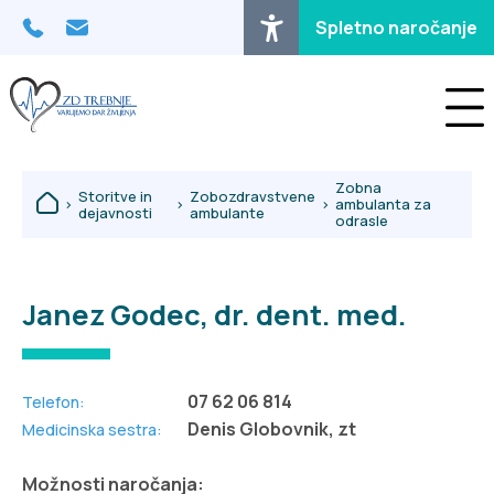
Osrednja vsebina
Spletno naročanje
Zobna
Storitve in
Zobozdravstvene
>
>
>
ambulanta za
dejavnosti
ambulante
odrasle
Janez Godec, dr. dent. med.
07 62 06 814
Telefon:
Denis Globovnik, zt
Medicinska sestra:
Možnosti naročanja: