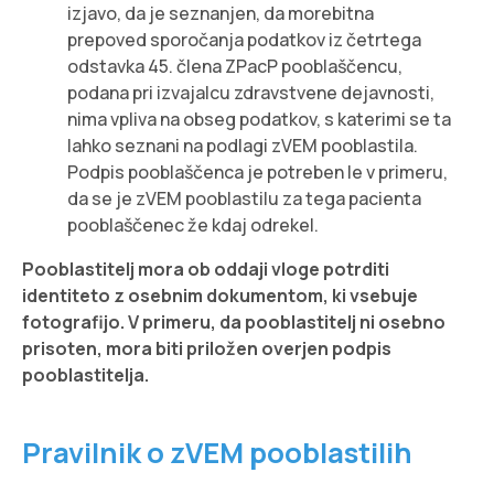
izjavo, da je seznanjen, da morebitna
prepoved sporočanja podatkov iz četrtega
odstavka 45. člena ZPacP pooblaščencu,
podana pri izvajalcu zdravstvene dejavnosti,
nima vpliva na obseg podatkov, s katerimi se ta
lahko seznani na podlagi zVEM pooblastila.
Podpis pooblaščenca je potreben le v primeru,
da se je zVEM pooblastilu za tega pacienta
pooblaščenec že kdaj odrekel.
Pooblastitelj mora ob oddaji vloge potrditi
identiteto z osebnim dokumentom, ki vsebuje
fotografijo. V primeru, da pooblastitelj ni osebno
prisoten, mora biti priložen overjen podpis
pooblastitelja.
Pravilnik o zVEM pooblastilih