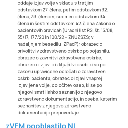
oddaje izjav volje v skladu s tretjim
odstavkom 27. člena, petim odstavkom 32.
člena, 33. členom, sedmim odstavkom 34.
člena in šestim odstavkom 42. člena Zakona o
pacientovih pravicah (Uradni list RS, št. 15/08,
55/17, 177/20 in 100/22 – ZNUZSZS; v
nadaljnjem besedilu: ZPacP): obrazec o
privolitvi v zdravstveno oskrbo po pojasnilu,
obrazec o zavrnitvi zdravstvene oskrbe,
obrazec o izjavi o izključitvi oseb, ki so po
zakonu upravičene odločati o zdravstveni
oskrbi pacienta, obrazec o izjavi vnaprej
izjavljene volje, določitev oseb, ki se po
njegovi smrti lahko seznanijo z njegovo
zdravstveno dokumentacijo, in osebe, katerim
seznanitev z njegovo zdravstveno
dokumentacijo prepoveduje.
zVEM pooblastilo NI