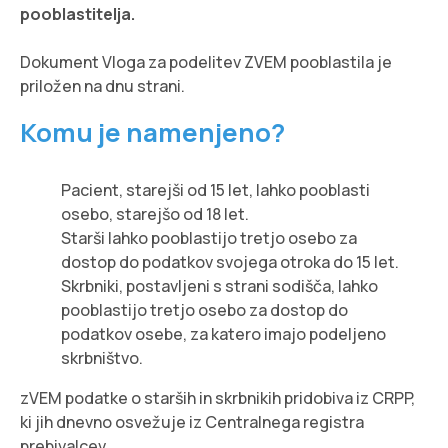
pooblastitelja.
Dokument Vloga za podelitev ZVEM pooblastila je
priložen na dnu strani.
Komu je namenjeno?
Pacient, starejši od 15 let, lahko pooblasti
osebo, starejšo od 18 let.
Starši lahko pooblastijo tretjo osebo za
dostop do podatkov svojega otroka do 15 let.
Skrbniki, postavljeni s strani sodišča, lahko
pooblastijo tretjo osebo za dostop do
podatkov osebe, za katero imajo podeljeno
skrbništvo.
zVEM podatke o starših in skrbnikih pridobiva iz CRPP,
ki jih dnevno osvežuje iz Centralnega registra
prebivalcev.