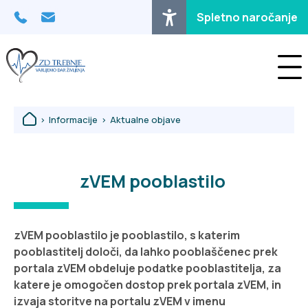
Osrednja vsebina
Spletno naročanje
>
Informacije
>
Aktualne objave
zVEM pooblastilo
zVEM pooblastilo je pooblastilo, s katerim
pooblastitelj določi, da lahko pooblaščenec prek
portala zVEM obdeluje podatke pooblastitelja, za
katere je omogočen dostop prek portala zVEM, in
izvaja storitve na portalu zVEM v imenu