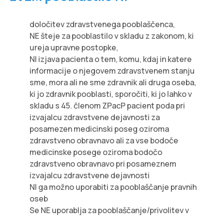
določitev zdravstvenega pooblaščenca,
NE šteje za pooblastilo v skladu z zakonom, ki
ureja upravne postopke,
NI izjava pacienta o tem, komu, kdaj in katere
informacije o njegovem zdravstvenem stanju
sme, mora ali ne sme zdravnik ali druga oseba,
ki jo zdravnik pooblasti, sporočiti, ki jo lahko v
skladu s 45. členom ZPacP pacient poda pri
izvajalcu zdravstvene dejavnosti za
posamezen medicinski poseg oziroma
zdravstveno obravnavo ali za vse bodoče
medicinske posege oziroma bodočo
zdravstveno obravnavo pri posameznem
izvajalcu zdravstvene dejavnosti
NI ga možno uporabiti za pooblaščanje pravnih
oseb
Se NE uporablja za pooblaščanje/privolitev v