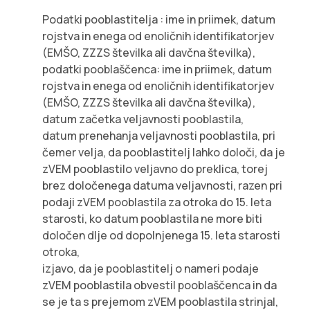
Podatki pooblastitelja : ime in priimek, datum
rojstva in enega od enoličnih identifikatorjev
(EMŠO, ZZZS številka ali davčna številka),
podatki pooblaščenca: ime in priimek, datum
rojstva in enega od enoličnih identifikatorjev
(EMŠO, ZZZS številka ali davčna številka),
datum začetka veljavnosti pooblastila,
datum prenehanja veljavnosti pooblastila, pri
čemer velja, da pooblastitelj lahko določi, da je
zVEM pooblastilo veljavno do preklica, torej
brez določenega datuma veljavnosti, razen pri
podaji zVEM pooblastila za otroka do 15. leta
starosti, ko datum pooblastila ne more biti
določen dlje od dopolnjenega 15. leta starosti
otroka,
izjavo, da je pooblastitelj o nameri podaje
zVEM pooblastila obvestil pooblaščenca in da
se je ta s prejemom zVEM pooblastila strinjal,