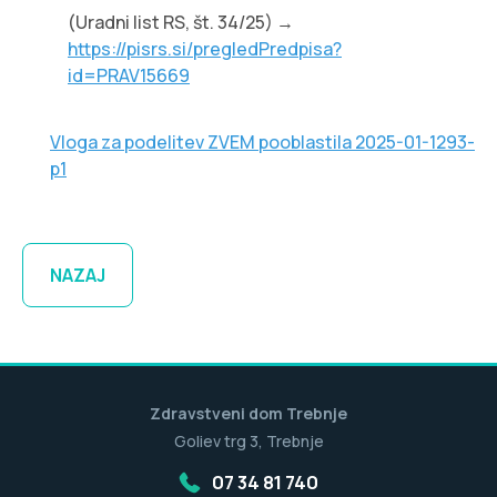
(Uradni list RS, št. 34/25) →
https://pisrs.si/pregledPredpisa?
id=PRAV15669
Vloga za podelitev ZVEM pooblastila 2025-01-1293-
p1
NAZAJ
Zdravstveni dom Trebnje
Goliev trg 3, Trebnje
07 34 81 740