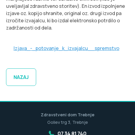
uveljavljal zdravstveno storitev). En izvod izpolnjene
izjave oz. kopijo shranite, original oz. drugi izvod pa
izročite izvajalcu, ki bo izdal elektronsko potrdilo o
zadržanosti od dela.
Izjava_-_potovanje_k_izvajalcu__spremstvo
NAZAJ
Zdravstveni dom Trebnje
Goliev trg 3, Trebnje
07 34 81 740