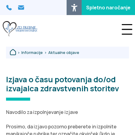
Osrednja vsebina
Spletno naročanje
>
Informacije
>
Aktualne objave
Izjava o času potovanja do/od
izvajalca zdravstvenih storitev
Navodilo za izpolnjevanje izjave
Prosimo, da izjavo pozorno preberete in izpolnite
manjkajoče rubrike ter označite okvirček (kdo je